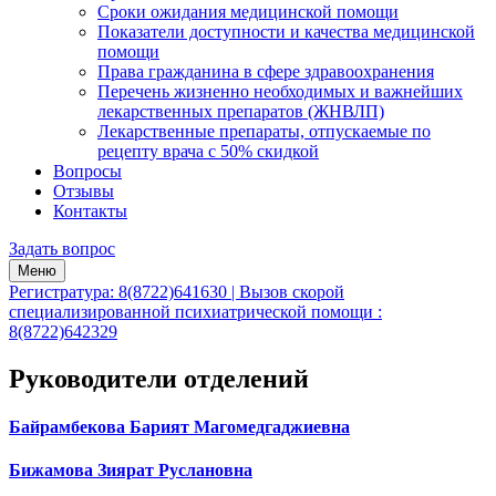
Сроки ожидания медицинской помощи
Показатели доступности и качества медицинской
помощи
Права гражданина в сфере здравоохранения
Перечень жизненно необходимых и важнейших
лекарственных препаратов (ЖНВЛП)
Лекарственные препараты, отпускаемые по
рецепту врача с 50% скидкой
Вопросы
Отзывы
Контакты
Задать вопрос
Меню
Регистратура: 8(8722)641630 | Вызов скорой
специализированной психиатрической помощи :
8(8722)642329
Руководители отделений
Байрамбекова Барият Магомедгаджиевна
Бижамова Зиярат Руслановна