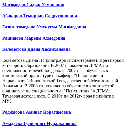
Магомедов Садык Усманович
Абакаров Темирлан Садрутдинович
Газимагомедова Умукусум Магомедовна
Рашидова Марьям Ахмедовна
Келеметова Диана Хасанхановна
Келеметова Диана Психиатр,врач-психотерапевт. Врач первой
категории. Образования В 2007 г- окончила ДГМА по
специальности лечебное дело. С 2007 г — обучалась в
клинической ординатуре на кафедре’’Психиатрия и
Наркология’’-Воронежской Государственной Медицинской
Академии. В 2008 г продолжила обучение в клинической
ординатуре по специальности ‘’ Психиатрия’’ в ДГМА.
Трудовая деятельность С 2010г по 2012г- врач психиатр в
МУЗ
Раджабова Аминат Ибрагимовна
Амадаева Гулварият Нуцалхановна