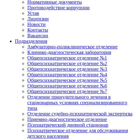
Нормативные документы
Противодействие коррупции
Устав
Лицензии
Новости
Контакты
Вакансии
Подразделения
Амбулаторно-поликлиническое отделение
Клинико-диагностическая лаборатория
Общепсихиатрическое отделение №1
Общепсихиатрическое отделение №2
Общепсихиатрическое отделение №3
Общепсихиатрическое отделение №4
Общепсихиатрическое отделение №5
Общепсихиатрическое отделение №6
Общепсихиатрическое отделение №7
Отделение принудительного лечения в
стационарных условиях специализированного
типа
Отделение судебно-психиатрической экспертизы
Приемно-диагностическое отделение
Психиатрический дневной стационар
Психиатрическое отделение для обслуживания
детского населения