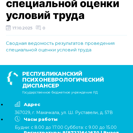
специальной оценки
условий труда
17.10.2025
0
Сводная ведомость результатов проведения
специальной оценки условий труда
РЕСПУБЛИКАНСКИЙ
ПСИХОНЕВРОЛОГИЧЕСКИЙ
ДИСПАНСЕР
Государственное бюджетное учреждение РД
Адрес
367029, г. Махачкала, ул. Ш. Руставели, д. 57В
Часы работы
Будни: с 8.00 до 17.00 Суббота: с 9.00 до 15.00
Регистратура: 8(8722)641630 | Вызов