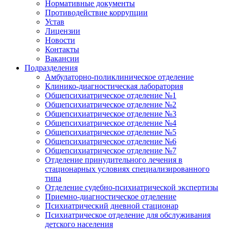
Нормативные документы
Противодействие коррупции
Устав
Лицензии
Новости
Контакты
Вакансии
Подразделения
Амбулаторно-поликлиническое отделение
Клинико-диагностическая лаборатория
Общепсихиатрическое отделение №1
Общепсихиатрическое отделение №2
Общепсихиатрическое отделение №3
Общепсихиатрическое отделение №4
Общепсихиатрическое отделение №5
Общепсихиатрическое отделение №6
Общепсихиатрическое отделение №7
Отделение принудительного лечения в
стационарных условиях специализированного
типа
Отделение судебно-психиатрической экспертизы
Приемно-диагностическое отделение
Психиатрический дневной стационар
Психиатрическое отделение для обслуживания
детского населения