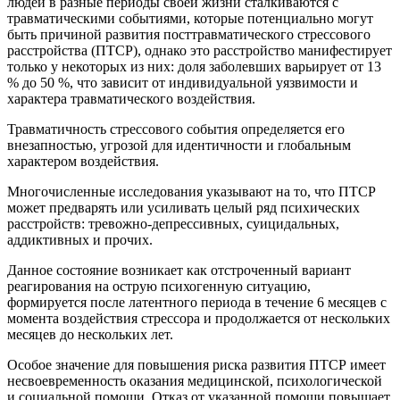
людей в разные периоды своей жизни сталкиваются с
травматическими событиями, которые потенциально могут
быть причиной развития посттравматического стрессового
расстройства (ПТСР), однако это расстройство манифестирует
только у некоторых из них: доля заболевших варьирует от 13
% до 50 %, что зависит от индивидуальной уязвимости и
характера травматического воздействия.
Травматичность стрессового события определяется его
внезапностью, угрозой для идентичности и глобальным
характером воздействия.
Многочисленные исследования указывают на то, что ПТСР
может предварять или усиливать целый ряд психических
расстройств: тревожно-депрессивных, суицидальных,
аддиктивных и прочих.
Данное состояние возникает как отстроченный вариант
реагирования на острую психогенную ситуацию,
формируется после латентного периода в течение 6 месяцев с
момента воздействия стрессора и продолжается от нескольких
месяцев до нескольких лет.
Особое значение для повышения риска развития ПТСР имеет
несвоевременность оказания медицинской, психологической
и социальной помощи. Отказ от указанной помощи повышает