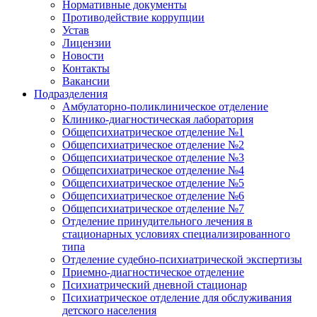
Нормативные документы
Противодействие коррупции
Устав
Лицензии
Новости
Контакты
Вакансии
Подразделения
Амбулаторно-поликлиническое отделение
Клинико-диагностическая лаборатория
Общепсихиатрическое отделение №1
Общепсихиатрическое отделение №2
Общепсихиатрическое отделение №3
Общепсихиатрическое отделение №4
Общепсихиатрическое отделение №5
Общепсихиатрическое отделение №6
Общепсихиатрическое отделение №7
Отделение принудительного лечения в
стационарных условиях специализированного
типа
Отделение судебно-психиатрической экспертизы
Приемно-диагностическое отделение
Психиатрический дневной стационар
Психиатрическое отделение для обслуживания
детского населения