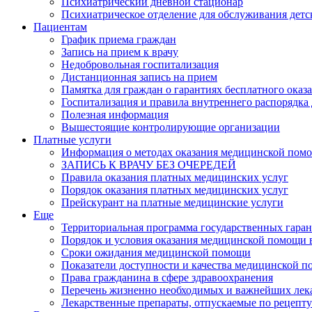
Психиатрический дневной стационар
Психиатрическое отделение для обслуживания детс
Пациентам
График приема граждан
Запись на прием к врачу
Недобровольная госпитализация
Дистанционная запись на прием
Памятка для граждан о гарантиях бесплатного ока
Госпитализация и правила внутреннего распорядка
Полезная информация
Вышестоящие контролирующие организации
Платные услуги
Информация о методах оказания медицинской помощ
ЗАПИСЬ К ВРАЧУ БЕЗ ОЧЕРЕДЕЙ
Правила оказания платных медицинских услуг
Порядок оказания платных медицинских услуг
Прейскурант на платные медицинские услуги
Еще
Территориальная программа государственных гара
Порядок и условия оказания медицинской помощи 
Сроки ожидания медицинской помощи
Показатели доступности и качества медицинской 
Права гражданина в сфере здравоохранения
Перечень жизненно необходимых и важнейших ле
Лекарственные препараты, отпускаемые по рецепту