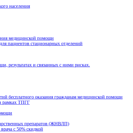
кого населения
зания медицинской помощи
 для пациентов стационарных отделений
и, результатах и связанных с ними рисках.
нтий бесплатного оказания гражданам медицинской помощи
в рамках ТПГГ
помощи
карственных препаратов (ЖНВЛП)
 врача с 50% скидкой