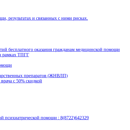
и, результатах и связанных с ними рисках.
нтий бесплатного оказания гражданам медицинской помощи
в рамках ТПГГ
помощи
карственных препаратов (ЖНВЛП)
 врача с 50% скидкой
ной психиатрической помощи : 8(8722)642329