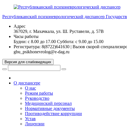
Перейти
к
Республиканский психоневрологический диспансер
Государст
содержимому
Адрес
367029, г. Махачкала, ул. Ш. Руставели, д. 57В
Часы работы
Будни: с 8.00 до 17.00 Суббота: с 9.00 до 15.00
Регистратура: 8(8722)641630 | Вызов скорой специализи
gbu_psikhonevrolog@e-dag.ru
Версия для слабовидящих
О диспансере
О нас
Режим работы
Руководство
Медицинский персонал
Нормативные документы
Противодействие коррупции
Устав
Лицензии