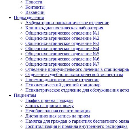
Новости
Контакты
Вакансии
Подразделения
Амбулаторно-поликлиническое отделение
Клинико-диагностическая лаборатория
Общепсихиатрическое отделение №1
Общепсихиатрическое отделение №2
Общепсихиатрическое отделение №3
Общепсихиатрическое отделение №4
Общепсихиатрическое отделение №5
Общепсихиатрическое отделение №6
Общепсихиатрическое отделение №7
Отделение принудительного лечения в стационарн
Отделение судебно-психиатрической экспертизы
Приемно-диагностическое отделение
Психиатрический дневной стационар
Психиатрическое отделение для обслуживания детс
Пациентам
График приема граждан
Запись на прием к врачу
Недобровольная госпитализация
Дистанционная запись на прием
Памятка для граждан о гарантиях бесплатного ока
Госпитализация и правила внутреннего распорядка