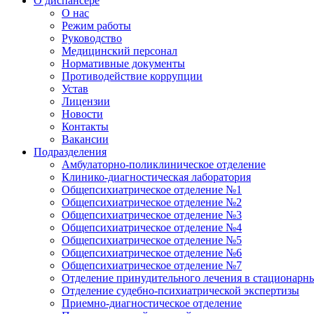
О диспансере
О нас
Режим работы
Руководство
Медицинский персонал
Нормативные документы
Противодействие коррупции
Устав
Лицензии
Новости
Контакты
Вакансии
Подразделения
Амбулаторно-поликлиническое отделение
Клинико-диагностическая лаборатория
Общепсихиатрическое отделение №1
Общепсихиатрическое отделение №2
Общепсихиатрическое отделение №3
Общепсихиатрическое отделение №4
Общепсихиатрическое отделение №5
Общепсихиатрическое отделение №6
Общепсихиатрическое отделение №7
Отделение принудительного лечения в стационарн
Отделение судебно-психиатрической экспертизы
Приемно-диагностическое отделение