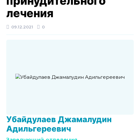
принудительного
лечения
09.12.2021
0
Убайдулаев Джамалудин
Адильгереевич
Заведующий отделения