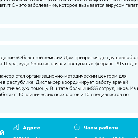
тит С – это заболевание, которое вызывается вирусом гепат
ждение «Областной земский Дом призрения для душевнобол
ан-Шура, куда больные начали поступать в феврале 1913 год, в
ансер стал организационно-методическим центром для
 в республике. Диспансер координирует работу врачей
практическую помощь. В штате больницы555 сотрудников. Из 
ботают 10 клинических психологов и 10 специалистов по
Адрес
Часы работы
ИЙ