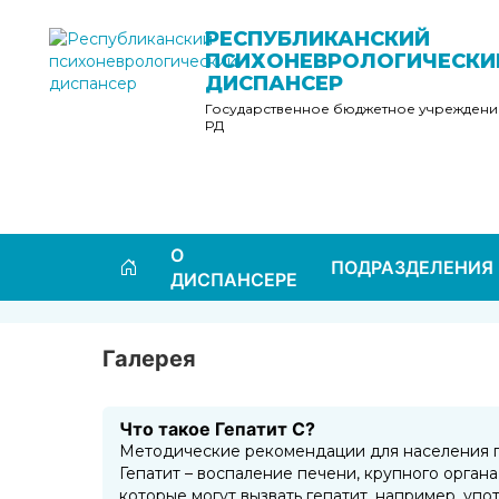
Перейти
к
РЕСПУБЛИКАНСКИЙ
содержимому
ПСИХОНЕВРОЛОГИЧЕСКИ
ДИСПАНСЕР
Государственное бюджетное учреждени
РД
О
ПОДРАЗДЕЛЕНИЯ
ДИСПАНСЕРЕ
Галерея
Что такое Гепатит С?
Методические рекомендации для населения по
Гепатит – воспаление печени, крупного органа
которые могут вызвать гепатит, например, уп