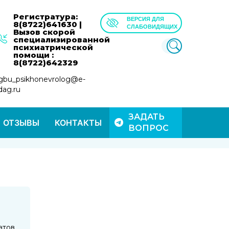
Регистратура:
ВЕРСИЯ ДЛЯ
8(8722)641630 |
СЛАБОВИДЯЩИХ
Вызов скорой
специализированной
психиатрической
помощи :
8(8722)642329
gbu_psikhonevrolog@e-
dag.ru
ЗАДАТЬ
ОТЗЫВЫ
КОНТАКТЫ
ВОПРОС
атов