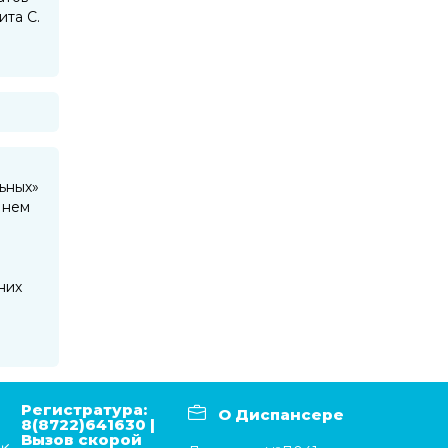
ита С.
ьных»
 нем
них
Регистратура:
О Диспансере
8(8722)641630 |
Вызов скорой