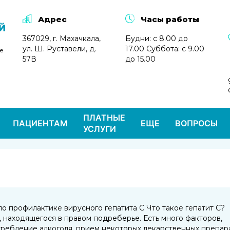
Адрес
Часы работы
Й
367029, г. Махачкала,
Будни: с 8.00 до
ул. Ш. Руставели, д.
17.00 Суббота: с 9.00
е
57В
до 15.00
ПЛАТНЫЕ
ПАЦИЕНТАМ
ЕЩЕ
ВОПРОСЫ
УСЛУГИ
 профилактике вирусного гепатита С Что такое гепатит С?
, находящегося в правом подреберье. Есть много факторов,
отребление алкоголя, прием некоторых лекарственных препар