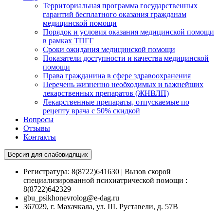
Территориальная программа государственных
гарантий бесплатного оказания гражданам
медицинской помощи
Порядок и условия оказания медицинской помощи
в рамках ТПГГ
Сроки ожидания медицинской помощи
Показатели доступности и качества медицинской
помощи
Права гражданина в сфере здравоохранения
Перечень жизненно необходимых и важнейших
лекарственных препаратов (ЖНВЛП)
Лекарственные препараты, отпускаемые по
рецепту врача с 50% скидкой
Вопросы
Отзывы
Контакты
Версия для слабовидящих
Регистратура: 8(8722)641630 | Вызов скорой
специализированной психиатрической помощи :
8(8722)642329
gbu_psikhonevrolog@e-dag.ru
367029, г. Махачкала, ул. Ш. Руставели, д. 57В