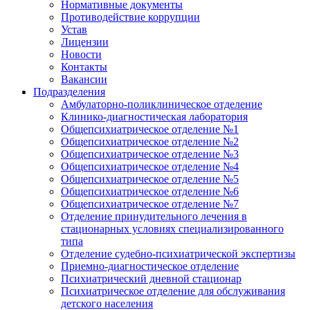
Нормативные документы
Противодействие коррупции
Устав
Лицензии
Новости
Контакты
Вакансии
Подразделения
Амбулаторно-поликлиническое отделение
Клинико-диагностическая лаборатория
Общепсихиатрическое отделение №1
Общепсихиатрическое отделение №2
Общепсихиатрическое отделение №3
Общепсихиатрическое отделение №4
Общепсихиатрическое отделение №5
Общепсихиатрическое отделение №6
Общепсихиатрическое отделение №7
Отделение принудительного лечения в
стационарных условиях специализированного
типа
Отделение судебно-психиатрической экспертизы
Приемно-диагностическое отделение
Психиатрический дневной стационар
Психиатрическое отделение для обслуживания
детского населения